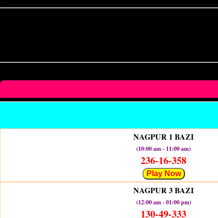
NAGPUR 1 BAZI
(10:00 am - 11:00 am)
236-16-358
Play Now
NAGPUR 3 BAZI
(12:00 am - 01:00 pm)
130-49-333