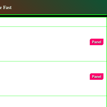
e Fast
Panel
Panel