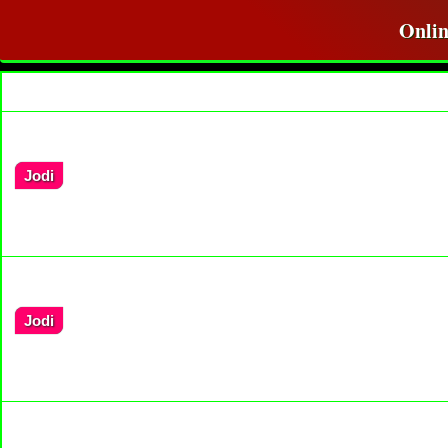
Onlin
Jodi
Jodi