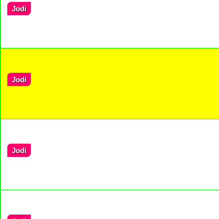
Jodi
Jodi
Jodi