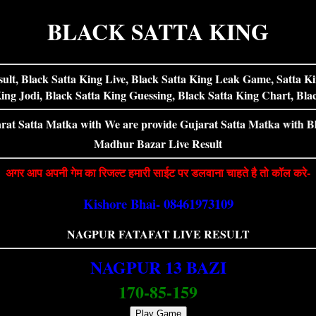
BLACK SATTA KING
ult, Black Satta King Live, Black Satta King Leak Game, Satta Ki
 King Jodi, Black Satta King Guessing, Black Satta King Chart, Bl
 Matka with We are provide Gujarat Satta Matka with Black Satta 
Madhur Bazar Live Result
अगर आप अपनी गेम का रिजल्ट हमारी साईट पर डलवाना चाहते है तो कॉल करे-
Kishore Bhai- 08461973109
NAGPUR FATAFAT LIVE RESULT
NAGPUR 13 BAZI
170-85-159
Play Game