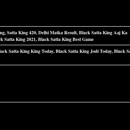
ng, Satta King 420, Delhi Matka Result, Black Satta King Aaj Ka
ack Satta King 2021, Black Satta King Best Game
King King Today, Black Satta King Jodi Today, Black Satta King 