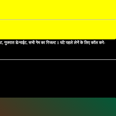
ाईट, गुजरात डे/नाईट, सभी गेम का रिजल्ट 1 घंटे पहले लेनें के लिए कॉल करे-