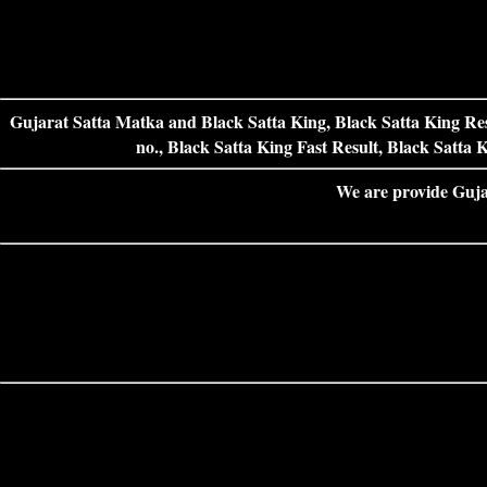
Gujarat Satta Matka and Black Satta King, Black Satta King Res
no., Black Satta King Fast Result, Black Satta
We are provide Gujarat Satta