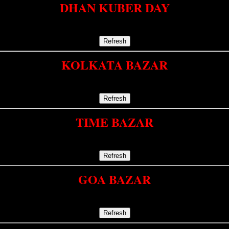
DHAN KUBER DAY
457-6
Refresh
KOLKATA BAZAR
359-7
Refresh
TIME BAZAR
480-2
Refresh
GOA BAZAR
458-7
Refresh