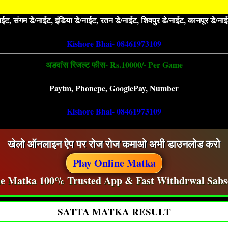
डे/नाईट, संगम डे/नाईट, इंडिया डे/नाईट, रतन डे/नाईट, शिवपुर डे/नाईट, कानपूर डे/न
Kishore Bhai- 08461973109
अडवांस रिजल्ट फीस- Rs.10000/- Per Game
Paytm, Phonepe, GooglePay, Number
Kishore Bhai- 08461973109
खेलो ऑनलाइन ऐप पर रोज रोज कमाओ अभी डाउनलोड करो
Play Online Matka
e Matka 100% Trusted App & Fast Withdrwal Sabs
SATTA MATKA RESULT