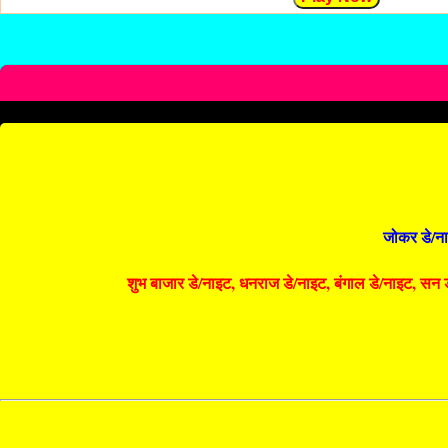
जोकर डे/ना
शुभ बाजार डे/नाइट, धनराज डे/नाइट, बंगाल डे/नाइट, सन डे/न