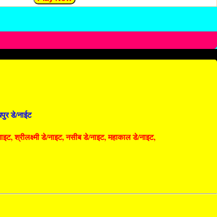
पुर डे/नाईट
/नाइट, श्रीलक्ष्मी डे/नाइट, नसीब डे/नाइट, महाकाल डे/नाइट,