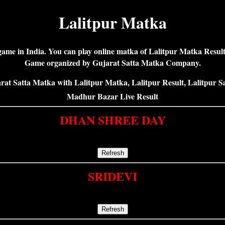
Lalitpur Matka
me in India. You can play online matka of Lalitpur Matka Result 
Game organized by Gujarat Satta Matka Company.
 Matka with Lalitpur Matka, Lalitpur Result, Lalitpur Satta, Lal
Madhur Bazar Live Result
DHAN SHREE DAY
290-11-236
Refresh
SRIDEVI
457-66-178
Refresh