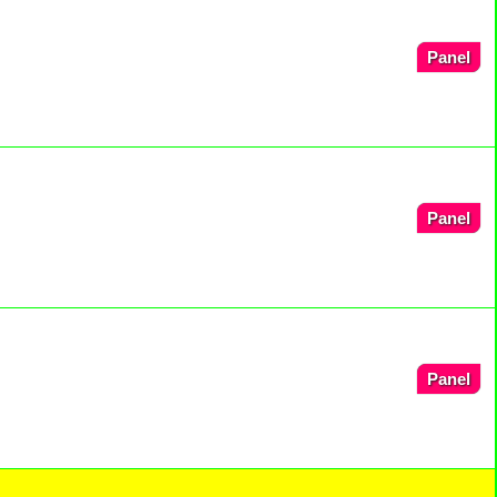
Panel
Panel
Panel