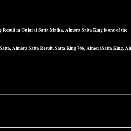
Result in Gujarat Satta Matka, Almora Satta King is one of the
.
mora Satta Result, Satta King 786, AlmoraSatta King, Almora Liv