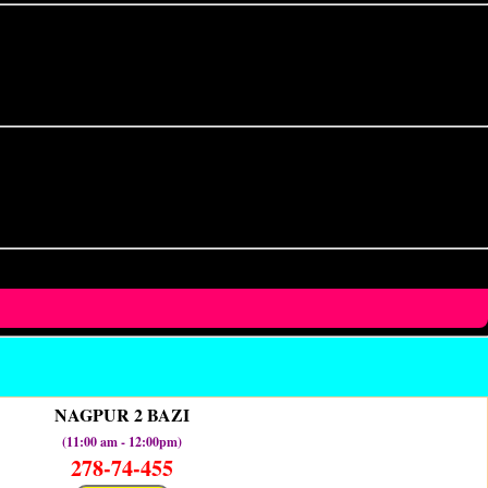
NAGPUR 2 BAZI
(11:00 am - 12:00pm)
278-74-455