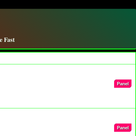
e Fast
Panel
Panel