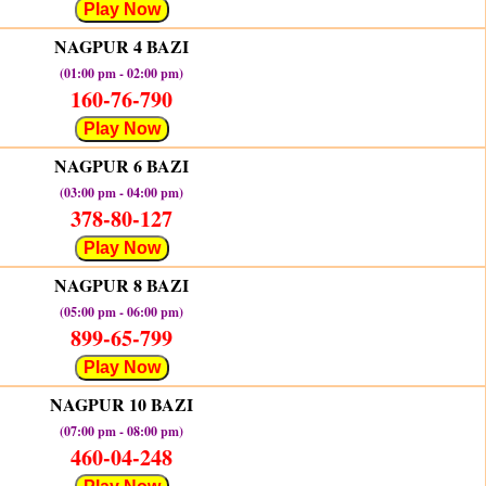
Play Now
NAGPUR 4 BAZI
(01:00 pm - 02:00 pm)
160-76-790
Play Now
NAGPUR 6 BAZI
(03:00 pm - 04:00 pm)
378-80-127
Play Now
NAGPUR 8 BAZI
(05:00 pm - 06:00 pm)
899-65-799
Play Now
NAGPUR 10 BAZI
(07:00 pm - 08:00 pm)
460-04-248