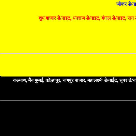
जोकर डे/ना
शुभ बाजार डे/नाइट, धनराज डे/नाइट, बंगाल डे/नाइट, सन डे/न
कल्याण, मैंन मुम्बई, कोल्हापुर, नागपुर बाजार, महालक्ष्मी डे/नाईट, सुपर 