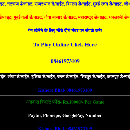
इट, नटराज डे/नाइट, राजस्थान डे/नाईट, शिमला डे/नाईट, मुंबई रतन डे/नाइट, जोध
ाइट, मुंबई वर्ली डे/नाइट, गोवा बाजार डे/नाइट, महाराष्ट्र डे/नाइट, धनलक्ष्मी डे
गेम खेलेंने के लिए नीचे दीये नंबर पर संपर्क करे!
To Play Online Click Here
08461973109
डे/नाईट, संगम डे/नाईट, इंडिया डे/नाईट, रतन डे/नाईट, शिवपुर डे/नाईट, कानपूर डे/न
Kishore Bhai- 08461973109
अडवांस रिजल्ट फीस- Rs.10000/- Per Game
Paytm, Phonepe, GooglePay, Number
Kishore Bhai- 08461973109