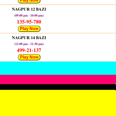
Play Now
NAGPUR 12 BAZI
(09:00 pm - 10:00 pm)
135-95-780
Play Now
NAGPUR 14 BAZI
(11:00 pm - 11:30 pm)
499-21-137
Play Now