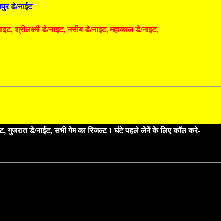
पुर डे/नाईट
/नाइट, श्रीलक्ष्मी डे/नाइट, नसीब डे/नाइट, महाकाल डे/नाइट,
ाईट, गुजरात डे/नाईट, सभी गेम का रिजल्ट 1 घंटे पहले लेनें के लिए कॉल करे-