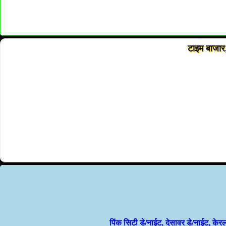
टाइम बाजार,
पिंक सिटी डे/नाईट, देसावर डे/नाईट, केर