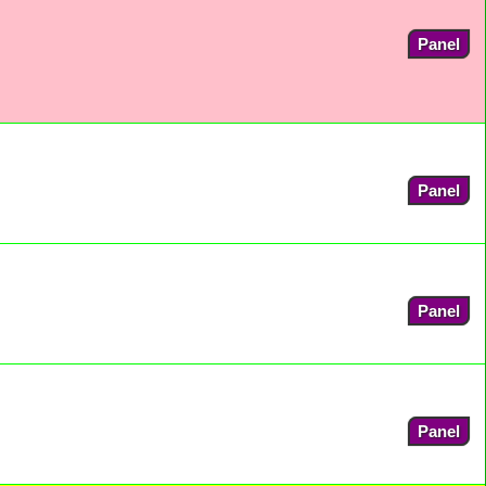
Panel
Panel
Panel
Panel