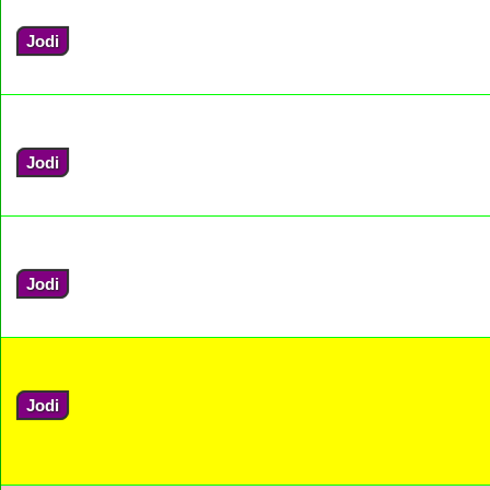
Jodi
Jodi
Jodi
Jodi