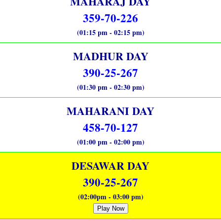
MAHARAJ DAY
359-70-226
(01:15 pm - 02:15 pm)
MADHUR DAY
390-25-267
(01:30 pm - 02:30 pm)
MAHARANI DAY
458-70-127
(01:00 pm - 02:00 pm)
DESAWAR DAY
390-25-267
(02:00pm - 03:00 pm)
Play Now