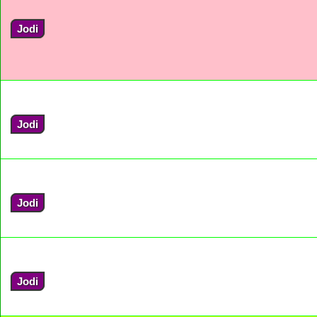
Jodi
Jodi
Jodi
Jodi