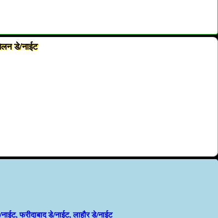
मिलन डे/नाईट
े/नाईट, फरीदाबाद डे/नाईट, लाहौर डे/नाईट