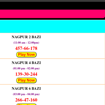
NAGPUR 2 BAZI
(11:00 am - 12:00pm)
457-66-178
Play Now
NAGPUR 4 BAZI
(01:00 pm - 02:00 pm)
139-30-244
Play Now
NAGPUR 6 BAZI
(03:00 pm - 04:00 pm)
266-47-160