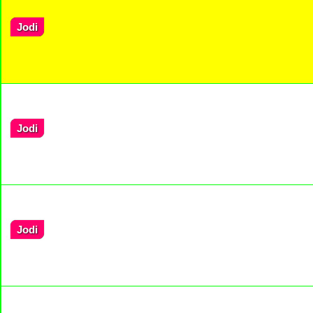
Jodi
Jodi
Jodi