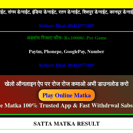
डे/नाईट, संगम डे/नाईट, इंडिया डे/नाईट, रतन डे/नाईट, शिवपुर डे/नाईट, कानपूर डे/न
Kishore Bhai- 08461973109
अडवांस रिजल्ट फीस- Rs.10000/- Per Game
Paytm, Phonepe, GooglePay, Number
Kishore Bhai- 08461973109
खेलो ऑनलाइन ऐप पर रोज रोज कमाओ अभी डाउनलोड करो
Play Online Matka
e Matka 100% Trusted App & Fast Withdrwal Sabs
SATTA MATKA RESULT