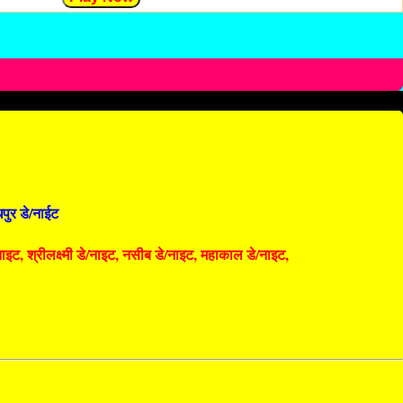
पुर डे/नाईट
/नाइट, श्रीलक्ष्मी डे/नाइट, नसीब डे/नाइट, महाकाल डे/नाइट,