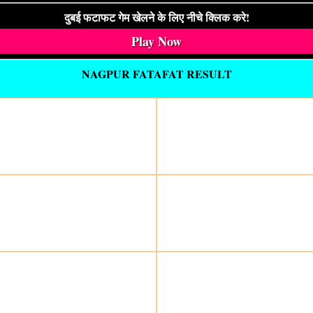
दुबई फटाफट गेम खेलने के लिए नीचे क्लिक करे!
Play Now
NAGPUR FATAFAT RESULT