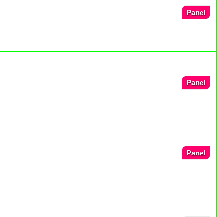
Panel
Panel
Panel