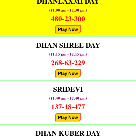
DHANLAXMI DAY
(11:00 am - 12:30 pm)
480-23-300
Play Now
DHAN SHREE DAY
(11:15 pm - 12:15 pm)
268-63-229
Play Now
SRIDEVI
(11:40 am - 12:40 pm)
137-18-477
Play Now
DHAN KUBER DAY