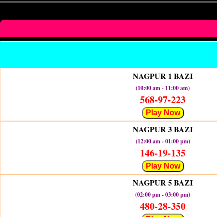
NAGPUR 1 BAZI
(10:00 am - 11:00 am)
568-97-223
Play Now
NAGPUR 3 BAZI
(12:00 am - 01:00 pm)
146-19-135
Play Now
NAGPUR 5 BAZI
(02:00 pm - 03:00 pm)
480-28-350