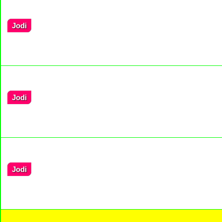
Jodi
Jodi
Jodi