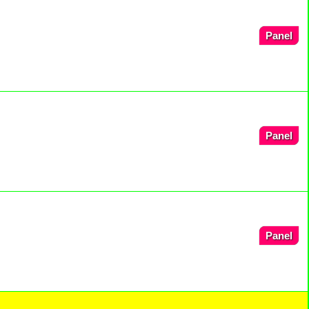
Panel
Panel
Panel