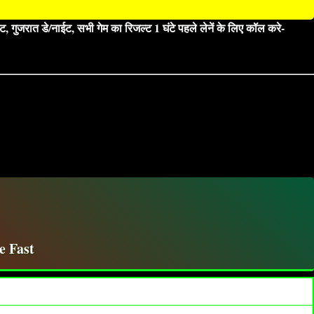
ाईट, गुजरात डे/नाईट, सभी गेम का रिजल्ट 1 घंटे पहले लेनें के लिए कॉल करे-
e Fast